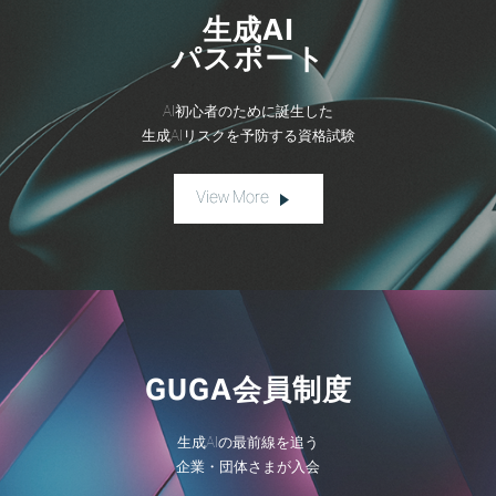
生成AI
パスポート
AI初心者のために誕生した
生成AIリスクを予防する資格試験
View More
GUGA会員制度
生成AIの最前線を追う
企業・団体さまが入会