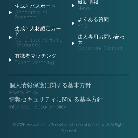
最新情報
生成AIパスポート
News
Generative AI
Passport
よくある質問
FAQ
生成AI人材認定カー
ド
法人専用お問い合わ
Generative AI Human
せ
Resources
Corporate Contact
有識者マッチング
Expert Matching
個人情報保護に関する基本方針
Privacy Policy
情報セキュリティに関する基本方針
Information Security Policy
© 2026, Association to Generalize Utilization of Generative AI. All Rights
Reserved.