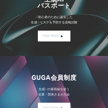
生成AI
パスポート
AI初心者のために誕生した
生成AIリスクを予防する資格試験
View More
GUGA会員制度
生成AIの最前線を追う
企業・団体さまが入会