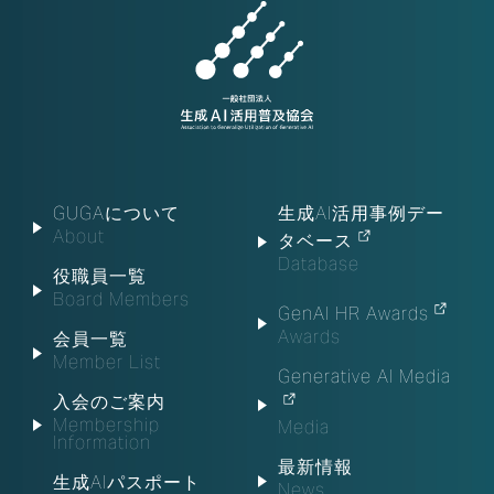
GUGAについて
生成AI活用事例デー
About
タベース
Database
役職員一覧
Board Members
GenAI HR Awards
Awards
会員一覧
Member List
Generative AI Media
入会のご案内
Membership
Media
Information
最新情報
生成AIパスポート
News