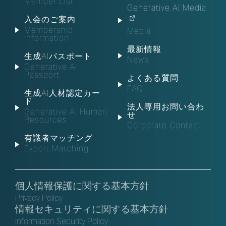
Member List
Generative AI Media
入会のご案内
Membership
Media
Information
最新情報
生成AIパスポート
News
Generative AI
Passport
よくある質問
FAQ
生成AI人材認定カー
ド
法人専用お問い合わ
Generative AI Human
せ
Resources
Corporate Contact
有識者マッチング
Expert Matching
個人情報保護に関する基本方針
Privacy Policy
情報セキュリティに関する基本方針
Information Security Policy