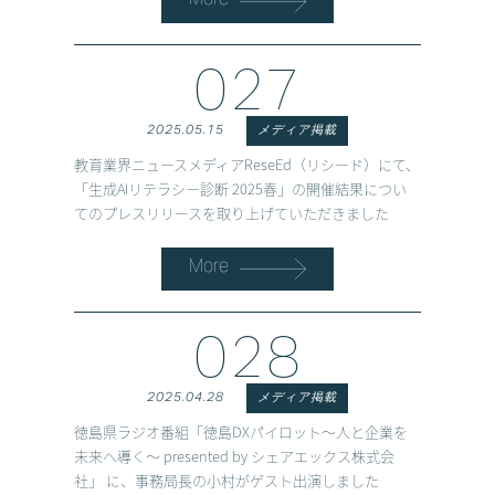
More
027
2025.05.15
メディア掲載
教育業界ニュースメディアReseEd（リシード）にて、
「生成AIリテラシー診断 2025春」の開催結果につい
てのプレスリリースを取り上げていただきました
More
028
2025.04.28
メディア掲載
徳島県ラジオ番組「徳島DXパイロット〜人と企業を
未来へ導く〜 presented by シェアエックス株式会
社」 に、事務局長の小村がゲスト出演しました