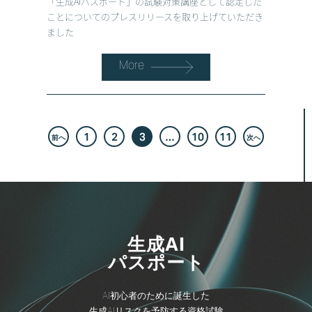
「生成AIパスポート」の試験対策講座として認定した
ことについてのプレスリリースを取り上げていただき
ました
More
投
稿
ナ
1
2
3
…
10
11
前へ
次へ
ビ
ゲ
ー
シ
ョ
ン
生成AI
パスポート
AI初心者のために誕生した