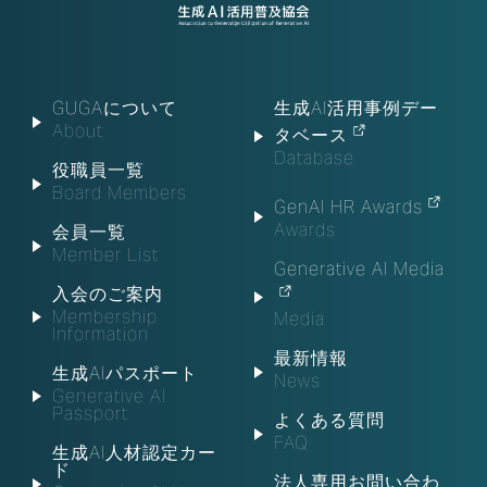
GUGAについて
生成AI活用事例デー
About
タベース
Database
役職員一覧
Board Members
GenAI HR Awards
Awards
会員一覧
Member List
Generative AI Media
入会のご案内
Membership
Media
Information
最新情報
生成AIパスポート
News
Generative AI
Passport
よくある質問
FAQ
生成AI人材認定カー
ド
法人専用お問い合わ