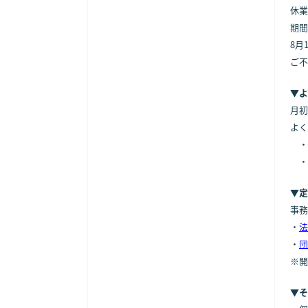
休業
期間
8月
ご不
▼よ
月初
よく
・
・
▼定
事務
・
法
・
団
※開
▼そ