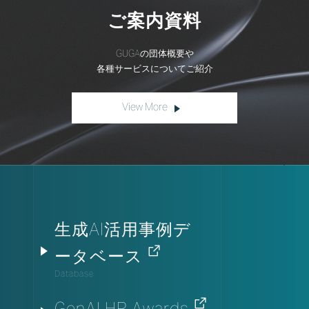
ご案内資料
GUGAの団体概要や
各種サービスについてご紹介
View More
生成AI活用事例デ
ータベース
Database