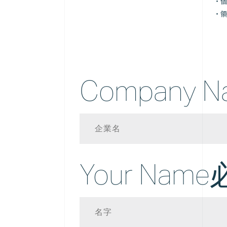
・個
・領
Company N
Your Name