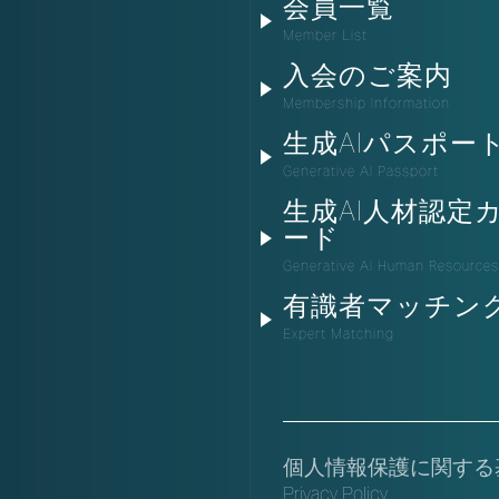
会員一覧
Member List
入会のご案内
Membership Information
生成AIパスポー
Generative AI Passport
生成AI人材認定
ード
Generative AI Human Resources
有識者マッチン
Expert Matching
個人情報保護に関する
Privacy Policy