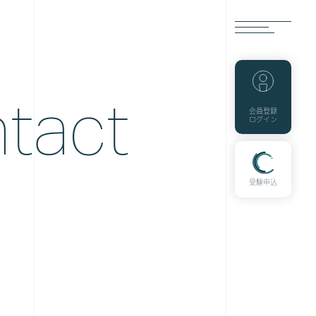
tact
会員登録
ログイン
一
受験申込
般
個
人
向
け
生
成
AI
パ
ス