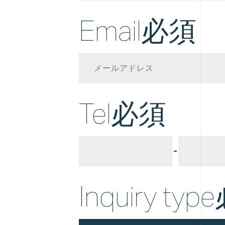
Email
必須
Tel
必須
Inquiry type