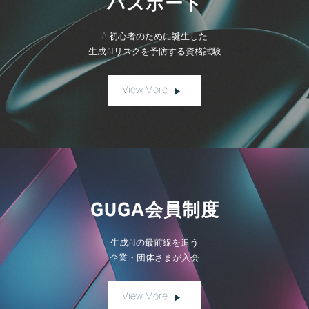
パスポート
AI初心者のために誕生した
生成AIリスクを予防する資格試験
View More
GUGA会員制度
生成AIの最前線を追う
企業・団体さまが入会
View More