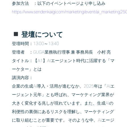
参加方法 ：以下のイベントページより申し込み
https://www.sendenkaigi.com/marketing/event/ai_marketing25
登壇について
登壇時間：13:00～13:40
登壇者 ：GUGA業務執行理事 兼 事務局長 小村 亮
タイトル：【A1】AIエージェント時代に活躍する「マ
ーケター」とは
講演内容：
企業の生成AI導入・活用が進むなか、2025年は「AIエ
ージェント元年」とも呼ばれ、マーケティング業界が
大きく変化する兆しが現れています。また、生成AIの
利便性の裏側にあるリスクを理解し、マーケティング
に取り組むことが重要です。 そのような中、AIエージ