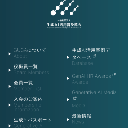
GUGAについて
生成AI活用事例デー
About
タベース
Database
役職員一覧
Board Members
GenAI HR Awards
Awards
会員一覧
Member List
Generative AI Media
入会のご案内
Membership
Media
Information
最新情報
生成AIパスポート
News
Generative AI