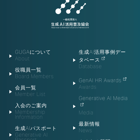
GUGAについて
生成AI活用事例デー
About
タベース
Database
役職員一覧
Board Members
GenAI HR Awards
Awards
会員一覧
Member List
Generative AI Media
入会のご案内
Membership
Media
Information
最新情報
生成AIパスポート
News
Generative AI