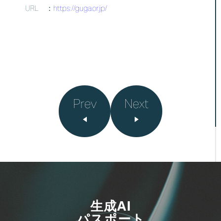
URL ：
https://guga.or.jp/
Prev
Next
生成AI
パスポート