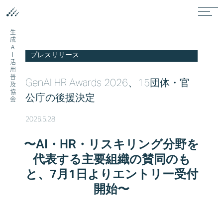
生成AI活用普及協会
プレスリリース
GenAI HR Awards 2026、15団体・官
公庁の後援決定
2026.5.28
〜AI・HR・リスキリング分野を
代表する主要組織の賛同のも
と、7月1日よりエントリー受付
開始〜