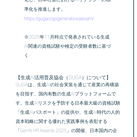
化し、日本社会におけるAIリテラシーの標
準化を推進します。
https://guga.or.jp/generativeaiexam/
※2025年11月時点で発表されている生成
AI関連の資格試験や検定の受験者数に基づ
く
【生成AI活用普及協会（GUGA）について】
GUGAは、生成AIの社会実装を通じて産業の再構築
を目指す、国内有数の生成AIプラットフォームで
す。生成AIリスクを予防する日本最大級の資格試験
「生成AIパスポート」の提供や、生成AI時代の人的
資本戦略に関する優れた実践事例を表彰する
「GenAI HR Awards 2025」の開催、日本国内の企